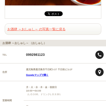
お酒肆 ～おしゅし～ の写真一覧に戻る
お酒肆 ～おしゅし～ （おしゅし）
0992981123
TEL
鹿児島県鹿児島市千日町3-37 千日街ビル1F
住所
Googleマップで開く
月・火・水・木・金・祝前日
18:00〜04:00
（L.O.3:00、ドリンクL.O.3:30）
営業時間