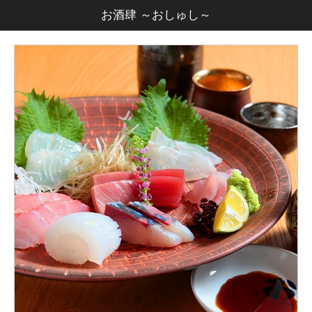
お酒肆 ～おしゅし～